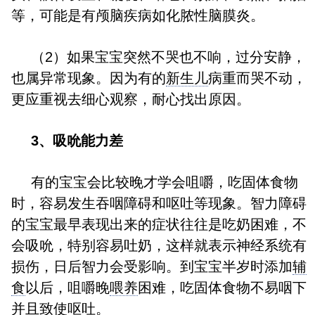
等，可能是有颅脑疾病如化脓性脑膜炎。
（2）如果宝宝突然不哭也不响，过分安静，
也属异常现象。因为有的
新生儿
病重而哭不动，
更应重视去细心观察，耐心找出原因。
3、吸吮能力差
有的宝宝会比较晚才学会咀嚼，吃固体食物
时，容易发生吞咽障碍和呕吐等现象。智力障碍
的宝宝最早表现出来的症状往往是吃奶困难，不
会吸吮，特别容易吐奶，这样就表示神经系统有
损伤，日后智力会受影响。到宝宝半岁时添加
辅
食
以后，咀嚼晚
喂养
困难，吃固体食物不易咽下
并且致使呕吐。